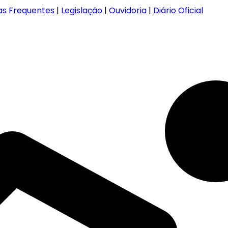
as Frequentes
|
Legislação
|
Ouvidoria
|
Diário Oficial