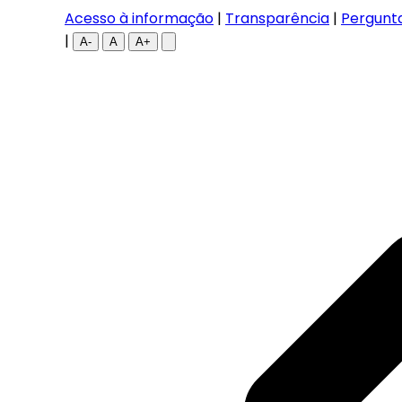
Acesso à informação
|
Transparência
|
Pergunt
|
A-
A
A+