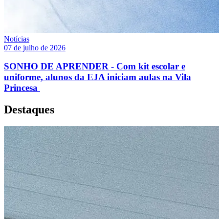
Notícias
07 de julho de 2026
SONHO DE APRENDER - Com kit escolar e
uniforme, alunos da EJA iniciam aulas na Vila
Princesa
Destaques